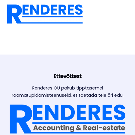
Skip
to
MAIN
content
MEN
Ettevõttest
Renderes OÜ pakub tipptasemel
raamatupidamisteenuseid, et toetada teie äri edu.